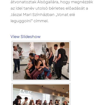
átvonatoztak Alsógallára, hogy megnézzék
az idei tanév utolsó bérletes előadását a
Jászai Mari Színházban „Vonat elé
leguggolni” címmel.
View Slideshow