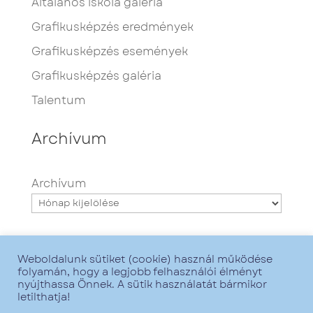
Általános iskola galéria
Grafikusképzés eredmények
Grafikusképzés események
Grafikusképzés galéria
Talentum
Archívum
Archívum
Weboldalunk sütiket (cookie) használ működése
folyamán, hogy a legjobb felhasználói élményt
nyújthassa Önnek. A sütik használatát bármikor
letilthatja!
Minden jog fenntartva - Talentum iskola -