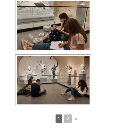
1
2
►