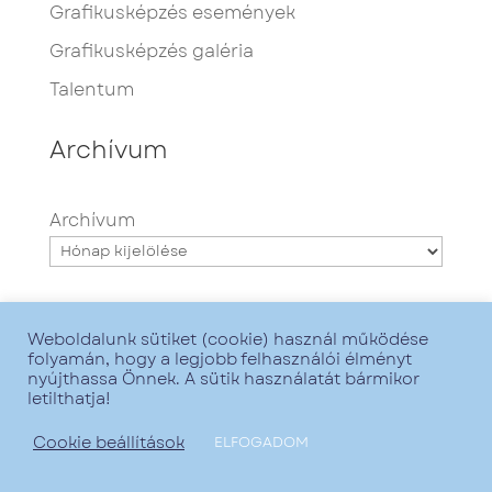
Grafikusképzés események
Grafikusképzés galéria
Talentum
Archívum
Archívum
Weboldalunk sütiket (cookie) használ működése
folyamán, hogy a legjobb felhasználói élményt
nyújthassa Önnek. A sütik használatát bármikor
letilthatja!
Minden jog fenntartva - Talentum iskola -
2021. - Grafika:
Zsofirka
- Web:
GoMarketing
Cookie beállítások
ELFOGADOM
-
Adatkezelési tájékoztató