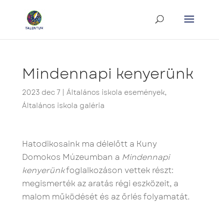
Mindennapi kenyerünk
2023 dec 7
|
Általános iskola események
,
Általános iskola galéria
Hatodikosaink ma délelőtt a Kuny
Domokos Múzeumban a
Mindennapi
kenyerünk
foglalkozáson vettek részt:
megismerték az aratás régi eszközeit, a
malom működését és az őrlés folyamatát.