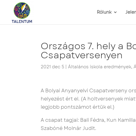
Rólunk
Jele
Országos 7. hely a B
Csapatversenyen
2021 dec 5
|
Általános iskola eredmények
,
Á
A Bolyai Anyanyelvi Csapatverseny ors
helyezést ért el. (A holtversenyek mia
legjobb pontszámot értük el.)
A csapat tagjai: Bali Fédra, Kun Kamilla
Szabóné Molnár Judit.