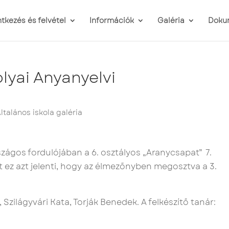
ntkezés és felvétel
Információk
Galéria
Doku
olyai Anyanyelvi
ltalános iskola galéria
zágos fordulójában a 6. osztályos „Aranycsapat” 7.
tt ez azt jelenti, hogy az élmezőnyben megosztva a 3.
, Szilágyvári Kata, Torják Benedek. A felkészítő tanár: