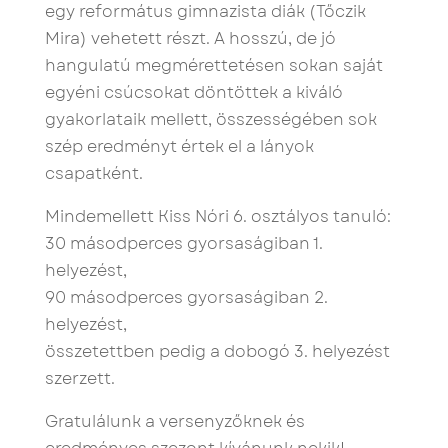
egy református gimnazista diák (Tőczik
Mira) vehetett részt. A hosszú, de jó
hangulatú megmérettetésen sokan saját
egyéni csúcsokat döntöttek a kiváló
gyakorlataik mellett, összességében sok
szép eredményt értek el a lányok
csapatként.
Mindemellett Kiss Nóri 6. osztályos tanuló:
30 másodperces gyorsaságiban 1.
helyezést,
90 másodperces gyorsaságiban 2.
helyezést,
összetettben pedig a dobogó 3. helyezést
szerzett.
Gratulálunk a versenyzőknek és