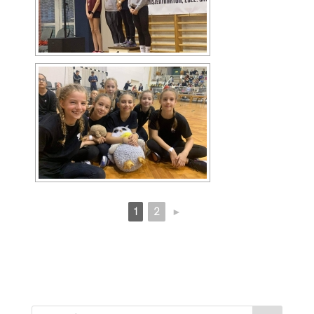
1
2
►