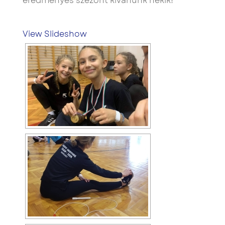
eredményes szezont kívánunk nekik!
View Slideshow