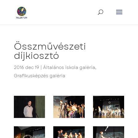
Összművészeti
díjkiosztó
2016 dec 19
|
Általános iskola galéria
,
Grafikusképzés galéria