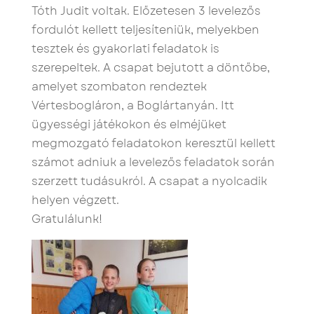
Tóth Judit voltak. Előzetesen 3 levelezős
fordulót kellett teljesíteniük, melyekben
tesztek és gyakorlati feladatok is
szerepeltek. A csapat bejutott a döntőbe,
amelyet szombaton rendeztek
Vértesbogláron, a Boglártanyán. Itt
ügyességi játékokon és elméjüket
megmozgató feladatokon keresztül kellett
számot adniuk a levelezős feladatok során
szerzett tudásukról. A csapat a nyolcadik
helyen végzett.
Gratulálunk!