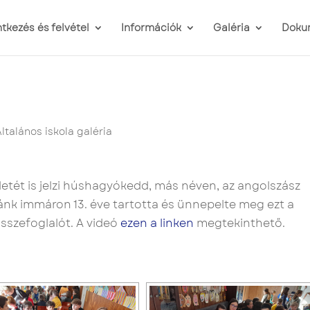
ntkezés és felvétel
Információk
Galéria
Doku
4
Általános iskola galéria
detét is jelzi húshagyókedd, más néven, az angolszász
nk immáron 13. éve tartotta és ünnepelte meg ezt a
 összefoglalót. A videó
ezen a linken
megtekinthető.