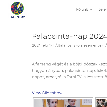
Rólunk
Jele
Palacsinta-nap 202
2024 febr 17
|
Általános iskola események
,
A farsang végét és a böjti időszak kez
hagyományban, palacsinta-nap. Iskolá
napot, amelyről a Tatai TV is készített
View Slideshow