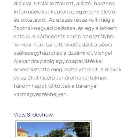
diákkal is találkoztak ott, akiktől hasznos
információkat kaptak az egyetemi életről
és oktatásról. Az utazás része volt még a
Zsolnai-negyed bejárása, és egy állatkerti
séta is. A városnézés során az osztályból
Temesi Flóra tartott kiselőadást a pécsi
székesegyházról és a dzsámiról, Visnyei
Alexandra pedig egy csapatjátékkal
örvendeztette meg osztálytársait. A diákok
és az őket kísérő tanárok is tartalmas
három napot töltöttek a baranyai
vármegyeszékhelyen.
View Slideshow