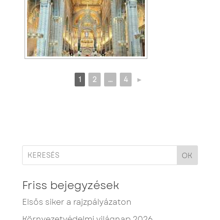
1
2
...
4
►
OK
Friss bejegyzések
Elsős siker a rajzpályázaton
Környezetvédelmi világnap 2026