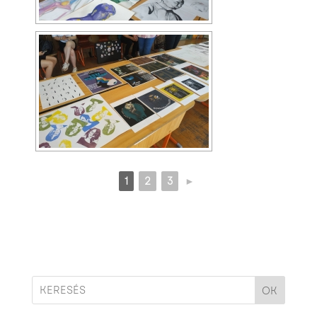
1
2
3
►
OK