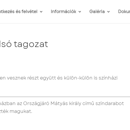
ntkezés és felvétel
Információk
Galéria
Doku
lsó tagozat
en vesznek részt együtt és külön-külön is színházi
ázban az Országjáró Mátyás király című színdarabot
ezték magukat.