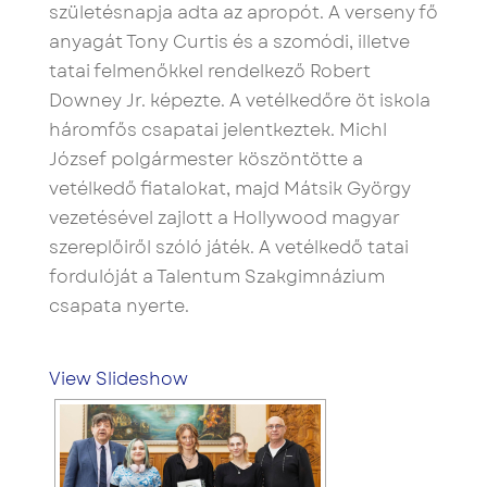
születésnapja adta az apropót. A verseny fő
anyagát Tony Curtis és a szomódi, illetve
tatai felmenőkkel rendelkező Robert
Downey Jr. képezte. A vetélkedőre öt iskola
háromfős csapatai jelentkeztek. Michl
József polgármester köszöntötte a
vetélkedő fiatalokat, majd Mátsik György
vezetésével zajlott a Hollywood magyar
szereplőiről szóló játék. A vetélkedő tatai
fordulóját a Talentum Szakgimnázium
csapata nyerte.
View Slideshow