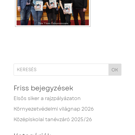
OK
Friss bejegyzések
Elsős siker a rajzpályázaton
Környezetvédelmi világnap 2026
Középiskolai tanévzáró 2025/26