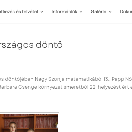
ntkezés és felvétel
Információk
Galéria
Doku
rszágos döntő
s döntőjében Nagy Szonja matematikából 13., Papp Nó
arbara Csenge környezetismeretből 22. helyezést ért e