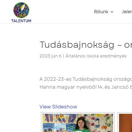
Rólunk
Jele
Tudásbajnokság – o
2023 jún 6
|
Általános iskola eredmények
A 2022-23-as Tudásbajnokság országo
Hanna magyar nyelvből 14. és Jancsó B
View Slideshow