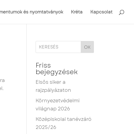
mentumok és nyomtatványok
Kréta
Kapcsolat
OK
Friss
bejegyzések
ra
Elsős siker a
l.
rajzpályázaton
Környezetvédelmi
világnap 2026
Középiskolai tanévzáró
2025/26