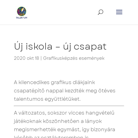
Új iskola – új csapat
2020 okt 18
|
Grafikusképzés események
A kilencedikes grafikus diákjaink
csapatépítő nappal kezdték meg ötéves
talentumos együttlétüket.
A változatos, sokszor vicces hangvételű
játékoknak köszönhetően a lányok
megismerhették egymást, így bizonyára
később az osztályteremben is