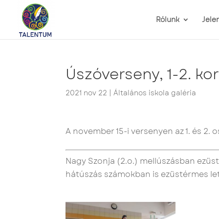
Rólunk
Jele
Úszóverseny, 1-2. ko
2021 nov 22
|
Általános iskola galéria
A november 15-i versenyen a
z 1. és 2
Nagy Szonja (2.o.) mellúszásban ezüsté
hátúszás számokban is ezüstérmes let