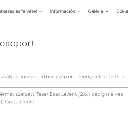
ntkezés és felvétel
Információk
Galéria
Doku
rcsoport
. osztályos korcsoportban szép eredményeink születtek.
rmet szerzett, Tezer Esat Levent (2.o.) pedig mell-és
t. Gratulálunk!