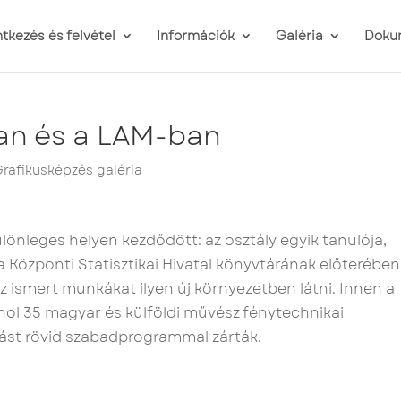
ntkezés és felvétel
Információk
Galéria
Doku
an és a LAM-ban
rafikusképzés galéria
ülönleges helyen kezdődött: az osztály egyik tanulója,
a Központi Statisztikai Hivatal könyvtárának előterében
 az ismert munkákat ilyen új környezetben látni. Innen a
hol 35 magyar és külföldi művész fénytechnikai
ulást rövid szabadprogrammal zárták.