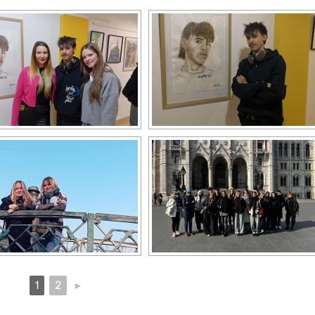
1
2
►