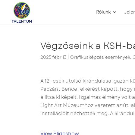
Rólunk
Jele
Végzőseink a KSH-b
2025 febr 13
|
Grafikusképzés események
,
G
A 12.-esek utolsó kirándulása igazán k
Paczánt Bence felkérést kapott, hogy 
állítsa ki képeit. Izgalmas élmény volt
Light Art Múzeumhoz vezetett az út, a
installációit nézhették meg. A kiránd
View Slideshow