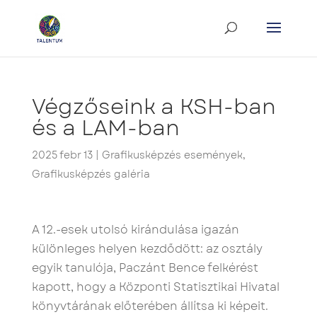
Végzőseink a KSH-ban
és a LAM-ban
2025 febr 13
|
Grafikusképzés események
,
Grafikusképzés galéria
A 12.-esek utolsó kirándulása igazán
különleges helyen kezdődött: az osztály
egyik tanulója, Paczánt Bence felkérést
kapott, hogy a Központi Statisztikai Hivatal
könyvtárának előterében állítsa ki képeit.