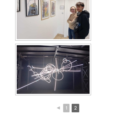
◄
1
2