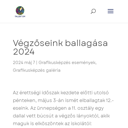
Végzőseink ballagása
2024
2024 máj 7
|
Grafikusképzés események
,
Grafikusképzés galéria
Az érettségi időszak kezdete előtti utolsó
pénteken, május 3-án ismét elballagtak 12.-
eseink. Az ünnepségen a 11. osztály egy
dallal vett búcsút a végzős lányoktól, akik
maguk is elköszöntek az iskolától: