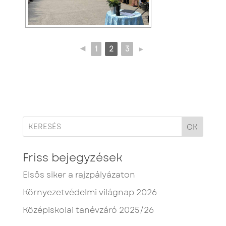
◄
1
2
3
►
OK
Friss bejegyzések
Elsős siker a rajzpályázaton
Környezetvédelmi világnap 2026
Középiskolai tanévzáró 2025/26