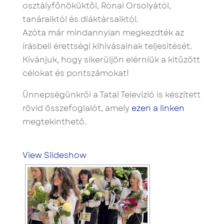
osztályfőnöküktől, Rónai Orsolyától,
tanáraiktól és diáktársaiktól.
Azóta már mindannyian megkezdték az
írásbeli érettségi kihívásainak teljesítését.
Kívánjuk, hogy sikerüljön elérniük a kitűzött
célokat és pontszámokat!
Ünnepségünkről a Tatai Televízió is készített
rövid összefoglalót, amely
ezen a linken
megtekinthető.
View Slideshow