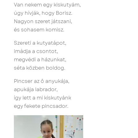
Van nekem egy kiskutyám,
úgy hívják, hogy Borisz.
Nagyon szeret játszani,
és sohasem komisz.
Szereti a kutyatápot,
imádja a csontot,
megvédi a házunkat,
séta közben boldog.
Pincser az ő anyukája,
apukája labrador,
így lett a mi kiskutyánk
egy fekete pincsador.