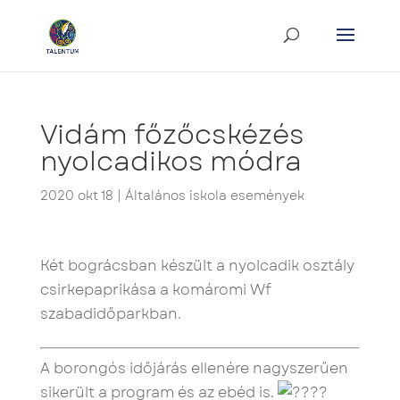
Vidám főzőcskézés
nyolcadikos módra
2020 okt 18
|
Általános iskola események
Két bográcsban készült a nyolcadik osztály
csirkepaprikása a komáromi Wf
szabadidőparkban.
A borongós időjárás ellenére nagyszerűen
sikerült a program és az ebéd is.