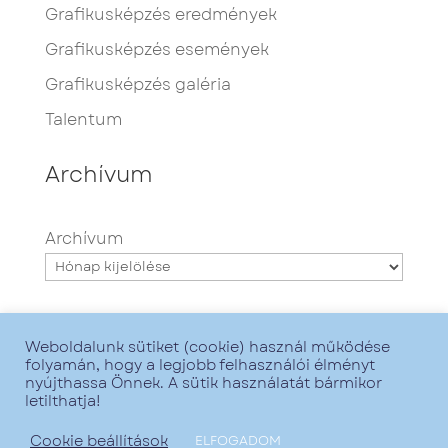
Grafikusképzés eredmények
Grafikusképzés események
Grafikusképzés galéria
Talentum
Archívum
Archívum
Weboldalunk sütiket (cookie) használ működése
folyamán, hogy a legjobb felhasználói élményt
nyújthassa Önnek. A sütik használatát bármikor
letilthatja!
Minden jog fenntartva - Talentum iskola -
2021. - Grafika:
Zsofirka
- Web:
GoMarketing
Cookie beállítások
ELFOGADOM