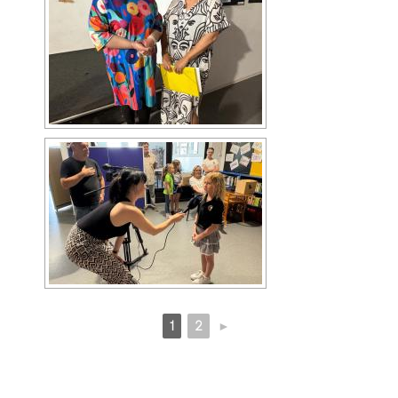
1
2
►