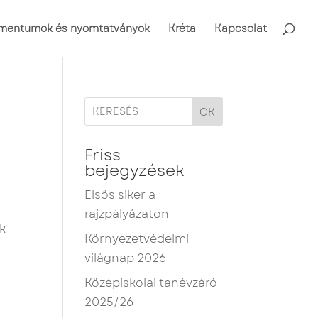
mentumok és nyomtatványok
Kréta
Kapcsolat
OK
Friss
bejegyzések
Elsős siker a
rajzpályázaton
ek
Környezetvédelmi
világnap 2026
Középiskolai tanévzáró
2025/26