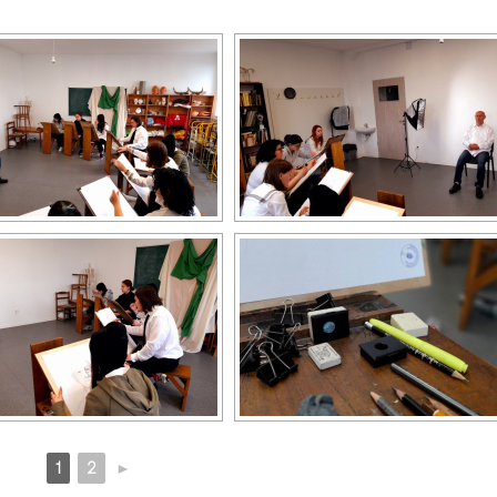
1
2
►