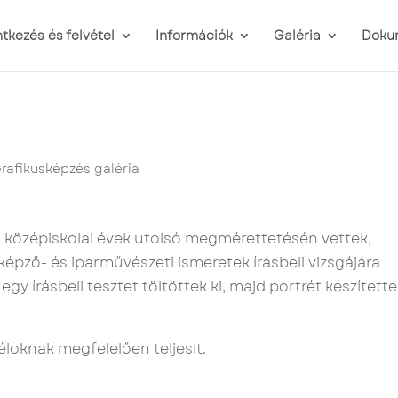
ntkezés és felvétel
Információk
Galéria
Doku
rafikusképzés galéria
a középiskolai évek utolsó megmérettetésén vettek,
képző- és iparművészeti ismeretek írásbeli vizsgájára
egy írásbeli tesztet töltöttek ki, majd portrét készített
éloknak megfelelően teljesít.